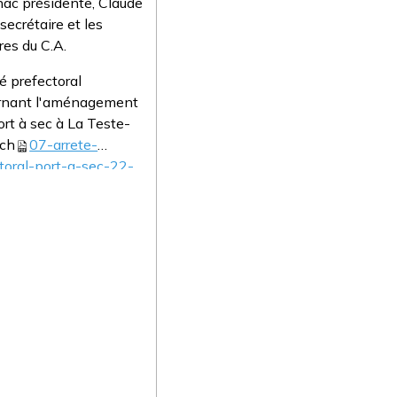
ac présidente, Claude
secrétaire et les
es du C.A.
té prefectoral
rnant l'aménagement
ort à sec à La Teste-
ch
07-arrete-
toral-port-a-sec-22-
pdf
(1.23 Mo)