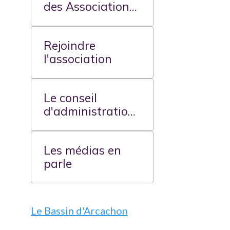
des Associations
d'Usagers du
Bassin
Rejoindre
d'Arcachon
l'association
Le conseil
d'administration
de Votre
organisation
Les médias en
parle
Le Bassin d'Arcachon