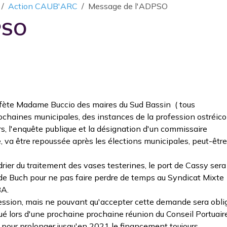
Action CAUB'ARC
Message de l'ADPSO
PSO
réfète Madame Buccio des maires du Sud Bassin ( tous
ochaines municipales, des instances de la profession ostréico
s, l'enquête publique et la désignation d'un commissaire
, va être repoussée après les élections municipales, peut-êtr
ndrier du traitement des vases testerines, le port de Cassy sera
 de Buch pour ne pas faire perdre de temps au Syndicat Mixte
BA.
ession, mais ne pouvant qu'accepter cette demande sera obli
qué lors d'une prochaine prochaine réunion du Conseil Portuair
pour prolonger jusqu'en 2021 le financement toujours