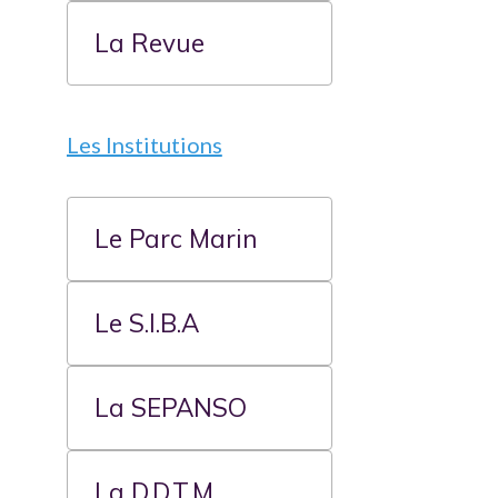
La Revue
Les Institutions
Le Parc Marin
Le S.I.B.A
La SEPANSO
La D.D.T.M