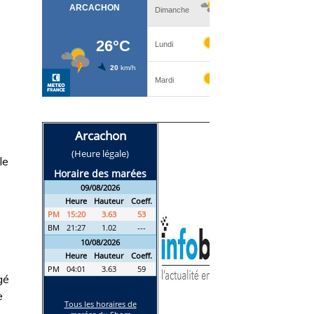
le
e
gé
e