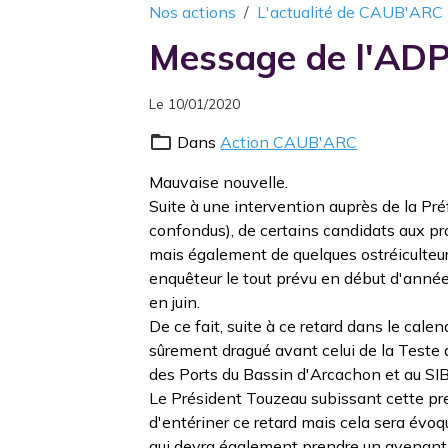
Nos actions
L'actualité de CAUB'ARC
Message de l'AD
Le 10/01/2020
Dans
Action CAUB'ARC
Mauvaise nouvelle.
Suite à une intervention auprès de la P
confondus), de certains candidats aux pr
mais également de quelques ostréiculteur
enquêteur le tout prévu en début d'année
en juin.
De ce fait, suite à ce retard dans le cale
sûrement dragué avant celui de la Teste
des Ports du Bassin d'Arcachon et au SI
Le Président Touzeau subissant cette pr
d'entériner ce retard mais cela sera évo
qui devra également prendre un avenant 