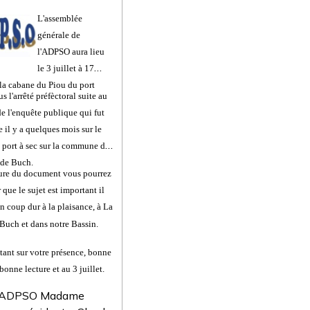
L'assemblée
générale de
l'ADPSO aura lieu
le 3 juillet à 17
 la cabane du Piou du port
ous
l'arrêté préfèctoral suite au
de l'enquête publique qui fut
 il y a quelques mois sur le
e port à sec sur la commune de
 de Buch.
ture du document vous pourrez
 que le sujet est important il
n coup dur à la plaisance, à La
 Buch et dans notre Bassin.
ant sur votre présence, bonne
bonne lecture et au 3 juillet.
l'ADPSO Madame