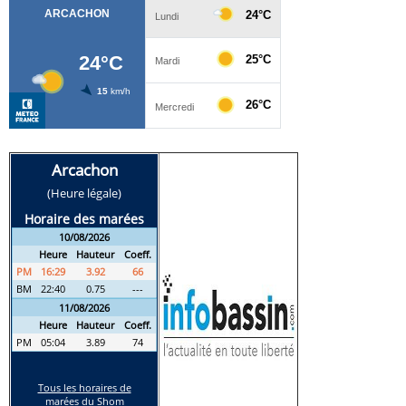
Qu’est-ce que la CML ?
La CML est une organisation nationale qui rassemble les
principales structures représentant les pêcheurs de loisir en
mer. Son objectif est clair :
défendre les pratiques de pêche de loisir
représenter les usagers auprès des institutions
peser dans les décisions réglementaires
Elle intervient directement dans :
les consultations publiques
les groupes de travail ministériels
les échanges avec les élus et décideurs