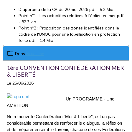
Diaporama de la CP du 20 mai 2026 pdf - 5.2 Mio
Point n°1 : Les actualités relatives à l'éolien en mer pdf
- 82.3 kio
Point n°2 : Proposition des zones identifiées dans le
cadre de l'UNOC pour une labellisation en protection
forte pdf - 1.4 Mio
Point n°3 : Point d'avancement sur les travaux de
rédaction du document d'orientation pour une gestion
Dans
Nautisme
durable des granulats marins (DOGGM) Sud-Atlantique
1ère CONVENTION CONFÉDÉRATION MER
& LIBERTÉ
Le 25/06/2026
Un PROGRAMME - Une
AMBITION
Notre nouvelle Confédération "Mer & Liberté", est un pas
considérable permettant de renforcer le dialogue, la réflexion
et de préparer ensemble l'avenir, chacune de ses Fédérations