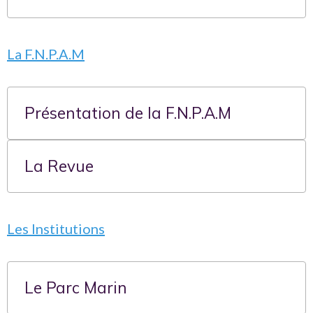
Une capacité réelle à influencer la
réglementation
La F.N.P.A.M
La CML ne rédige pas les lois, mais elle joue un rôle
déterminant dans leur évolution.
Présentation de la F.N.P.A.M
Exemple concret
La Revue
Le bar
des mesures initiales très restrictives
une mobilisation collective (dont la CML)
Les Institutions
un ajustement final plus équilibré
Le maquereau
Le Parc Marin
Grâce à sa représentativité officielle, nous avons pu ensemble
défendre notre cause, et faire remonter le quota de 5 à 10.