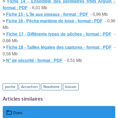
>
Fiche 14 - Ensemble des périmètres RNN Arguin -
format : PDF
- 6,01 Mb
>
Fiche 15 - L'île aux oiseaux - format : PDF
- 0,96 Mb
>
Fiche 16 - Pêche maritime de loisir - format : PDF
- 0,96
Mb
>
Fiche 17 - Différents types de pêches - format : PDF
-
0,66 Mb
>
Fiche 18 - Tailles légales des captures - format : PDF
-
0,58 Mb
>
N° de sécurité - format : PDF
- 0,51 Mb
peche
Arcachon
Nautisme
bassin
Articles similaires
Dans
Nautisme