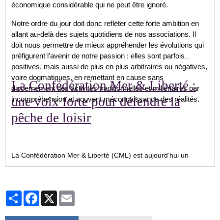
économique considérable qui ne peut être ignoré.
Notre ordre du jour doit donc refléter cette forte ambition en
allant au-delà des sujets quotidiens de nos associations. Il
doit nous permettre de mieux appréhender les évolutions qui
préfigurent l'avenir de notre passion : elles sont parfois
positives, mais aussi de plus en plus arbitraires ou négatives,
voire dogmatiques, en remettant en cause sans
La Confédération Mer & Liberté :
discernement des activités traditionnelles et millénaires par
une voix forte pour défendre la
incompréhension et souvent méconnaissance des réalités.
pêche de loisir
La Confédération Mer & Liberté (CML) est aujourd’hui un
acteur incontournable dans la défense des pêcheurs de loisir
en mer en France. Elle joue un rôle central dans les échanges
avec les pouvoirs publics et dans l’évolution des
Partager
Facebook
X
Email
réglementations, notamment sur des espèces emblématiques
comme le bar.