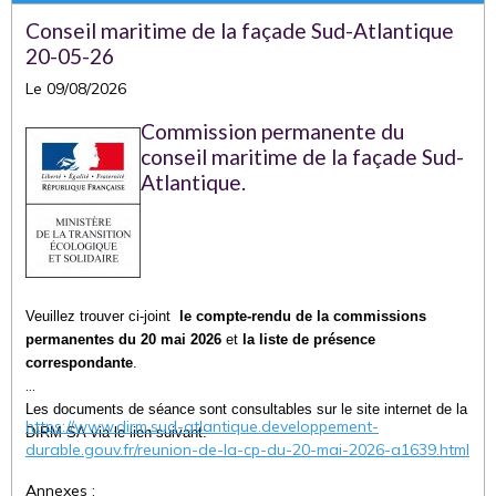
Conseil maritime de la façade Sud-Atlantique
20-05-26
Le 09/08/2026
Commission permanente du
conseil maritime de la façade Sud-
Atlantique.
Veuillez trouver ci-joint
le compte-rendu de la commissions
permanentes du 20 mai 2026
et
la liste de présence
correspondante
.
Les documents de séance sont consultables sur le site internet de la
https://www.dirm.sud-atlantique.developpement-
DIRM SA via le lien suivant:
durable.gouv.fr/reunion-de-la-cp-du-20-mai-2026-a1639.html
Annexes :