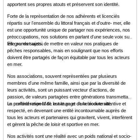
apportent ses propres atouts et préservent son identité.
Forte de la représentation de nos adhérents et licenciés
répartis sur l'ensemble du littoral français et d’outre- mer, elle
est une opportunité unique de partager nos expériences, nos
préoccupations, nos solutions en parlant d'une seule voix sur
les grands sujets.
Elle permet aussi de mettre en valeur nos pratiques de
pêches responsables, mais en soulignant que nos efforts
doivent être partagés de façon équitable par tous les acteurs
en mer.
Nos associations, souvent représentées par plusieurs
membres d'une même famille, ainsi que par la diversité de
leurs activités, sont un puissant vecteur d'actions, de
passion, de valeurs partagées entre générations transmettant
un profond respect de la nature et de la biodiversité.
La confédération M&L est le gage d’une écoute attentive et
respecté, en devenant une entité incontournable auprès de
tous les acteurs et partenaires qui gravitent, vivent, interfèrent
et gèrent la pêche de loisir et sportive en mer.
Nos activités sont une réalité avec un poids national et socio-