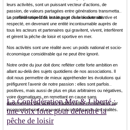
leurs activités, sont un puissant vecteur d'actions, de
passion, de valeurs partagées entre générations transmettant
un profond respect de la nature et de la biodiversité.
La confédération M&L est le gage d’une écoute attentive et
respecté, en devenant une entité incontournable auprès de
tous les acteurs et partenaires qui gravitent, vivent, interfèrent
et gèrent la pêche de loisir et sportive en mer.
Nos activités sont une réalité avec un poids national et socio-
économique considérable qui ne peut être ignoré.
Notre ordre du jour doit donc refléter cette forte ambition en
allant au-delà des sujets quotidiens de nos associations. Il
doit nous permettre de mieux appréhender les évolutions qui
préfigurent l'avenir de notre passion : elles sont parfois
positives, mais aussi de plus en plus arbitraires ou négatives,
voire dogmatiques, en remettant en cause sans
La Confédération Mer & Liberté :
discernement des activités traditionnelles et millénaires par
une voix forte pour défendre la
incompréhension et souvent méconnaissance des réalités.
pêche de loisir