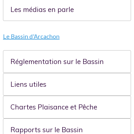
Les médias en parle
Ensemble, ces 5 structures représentent :
toutes les formes de pêche de loisir
des centaines de milliers de pratiquants
Le Bassin d'Arcachon
une expertise terrain complète
Une capacité réelle à influencer la
Réglementation sur le Bassin
réglementation
Liens utiles
La CML ne rédige pas les lois, mais elle joue un rôle
déterminant dans leur évolution.
Chartes Plaisance et Pêche
Exemple concret
Le bar
Rapports sur le Bassin