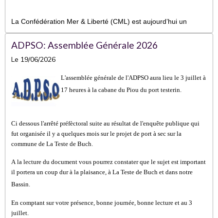
La Confédération Mer & Liberté (CML) est aujourd’hui un
acteur incontournable dans la défense des pêcheurs de loisir
en mer en France. Elle joue un rôle central dans les échanges
ADPSO: Assemblée Générale 2026
avec les pouvoirs publics et dans l’évolution des
Le 19/06/2026
réglementations, notamment sur des espèces emblématiques
comme le bar.
L'assemblée générale de l'ADPSO aura lieu le 3 juillet à
Qu’est-ce que la CML ?
17 heures à la cabane du Piou du port testerin.
Ci dessous
l'arrêté préfèctoral suite au résultat de l'enquête publique qui
La CML est une organisation nationale qui rassemble les
fut organisée il y a quelques mois sur le projet de port à sec sur la
principales structures représentant les pêcheurs de loisir en
commune de La Teste de Buch.
mer. Son objectif est clair :
A la lecture du document vous pourrez constater que le sujet est important
défendre les pratiques de pêche de loisir
il portera un coup dur à la plaisance, à La Teste de Buch et dans notre
Bassin.
représenter les usagers auprès des institutions
peser dans les décisions réglementaires
En comptant sur votre présence, bonne journée, bonne lecture et au 3
juillet.