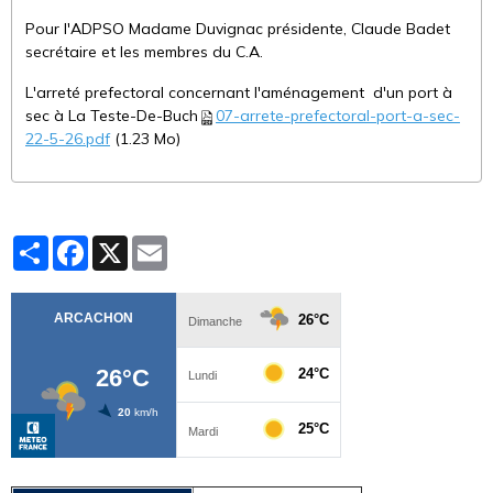
Elle intervient directement dans :
Pour l'ADPSO Madame Duvignac présidente, Claude Badet
les consultations publiques
secrétaire et les membres du C.A.
les groupes de travail ministériels
L'arreté prefectoral concernant l'aménagement d'un port à
sec à La Teste-De-Buch
07-arrete-prefectoral-port-a-sec-
les échanges avec les élus et décideurs
22-5-26.pdf
(1.23 Mo)
Aujourd’hui, la CML est l’interlocuteur structuré de l’État pour
la pêche de loisir maritime.
Partager
Facebook
X
Email
Une alliance de 5 grandes
organisations
La force de la CML repose sur l’union de cinq structures
majeures, couvrant l’ensemble des pratiques :
1. Fédération Française d'Études et de