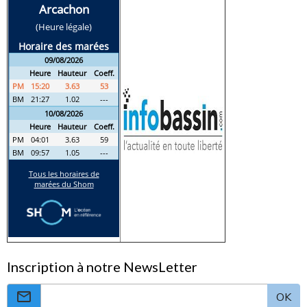
Sports Sous-Marins
Fédération délégataire pour les activités subaquatiques
Représente notamment la pêche sous-marine en apnée
Porte une pratique sélective, responsable et encadrée
2. Fédération Française de Pêche en Mer
Fédération historique de la pêche en mer
Représente les pêcheurs depuis le bord et en bateau
Très implantée sur le territoire
3. Fédération Française des Pêcheurs
Sportifs
Inscription à notre NewsLetter
Représente la pêche sportive en mer
OK
Porte les pratiques compétitives et techniques